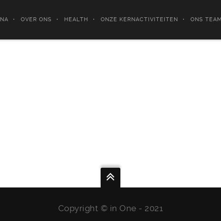
INA
OVER ONS
HEALTH
ONZE KERNACTIVITEITEN
ONS TEA
Copyright ©
in
One - 2021